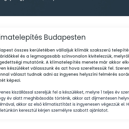
ímatelepítés Budapesten
apest összes kerületében vállaljuk klímák szakszerű telepít
áridőkkel és a legmagasabb színvonalon kivitelezzük, melyrő
gedettségi mutatónk. A klímatelepítés menete már akkor elke
yen készüléket válasszunk és azt hova szereltessük fel. Szer
nnal választ tudnak adni az ingyenes helyszíni felmérés sorá
zét képezi.
enes kiszállással szereljük fel a készüléket, melyre 1 teljes év szere
egy év alatt meghibásodás történik, akkor azt díjmentesen helyreá
almával, akkor az első klímatisztítást is ingyenesen végezzük el.
ületünkön keresztül kérjen személyre szabott ajánlatot.