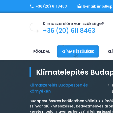
+36 (20) 611 8463
E-mail:
info@spl
Klímaszerelőre van szüksége?
+36 (20) 611 8463
FŐOLDAL
KLÍMA KÉSZÜLÉKEK
KL
Klímatelepítés Buda
Klímaszerelés Budapesten és
›
környékén
Budapest összes kerületében vállaljuk klímá
színvonalú kivitelezéssel, kedvezményes áron
keretein belül ingyenes helyszíni felméréssel 