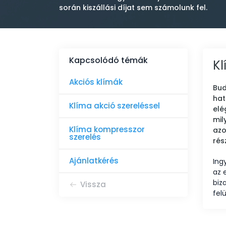
során kiszállási díjat sem számolunk fel.
Kapcsolódó témák
Kl
Akciós klímák
Bud
hat
Klíma akció szereléssel
elé
mil
Klíma kompresszor
azo
szerelés
rés
Ajánlatkérés
Ingy
az 
biz
Vissza
fel