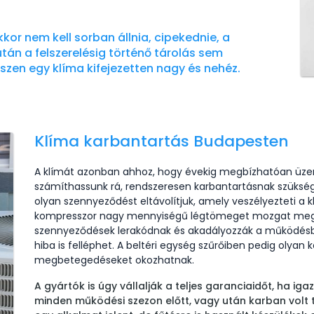
kor nem kell sorban állnia, cipekednie, a
után a felszerelésig történő tárolás sem
zen egy klíma kifejezetten nagy és nehéz.
Klíma karbantartás Budapesten
A klímát azonban ahhoz, hogy évekig megbízhatóan üze
számíthassunk rá, rendszeresen karbantartásnak szüksége
olyan szennyeződést eltávolítjuk, amely veszélyezteti a
kompresszor nagy mennyiségű légtömeget mozgat meg, 
szennyeződések lerakódnak és akadályozzák a működésbe
hiba is felléphet. A beltéri egység szűrőiben pedig olya
megbetegedéseket okozhatnak.
A gyártók is úgy vállalják a teljes garanciaidőt, ha ig
minden működési szezon előtt, vagy után karban volt t