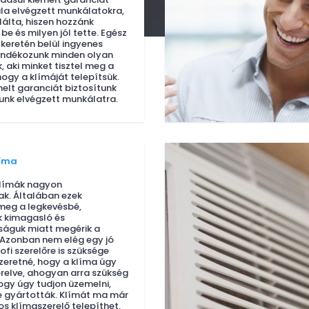
tala elvégzett munkálatokra,
álta, hiszen hozzánk
e és milyen jól tette. Egész
 keretén belül ingyenes
jándékozunk minden olyan
 aki minket tisztel meg a
hogy a klímáját telepítsük.
melt garanciát biztosítunk
unk elvégzett munkálatra.
íma
límák nagyon
k. Általában ezek
meg a legkevésbé,
k kimagasló és
águk miatt megérik a
 Azonban nem elég egy jó
ofi szerelőre is szüksége
szeretné, hogy a klíma úgy
relve, ahogyan arra szükség
ogy úgy tudjon üzemelni,
 gyártották. Klímát ma már
os klímaszerelő telepíthet.