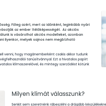
ősség. Főleg azért, mert az időnként, leginkább nyári
ásolják az ember ítélőképességét. Az akciós
álunk is vásárolhat akciós modelleket, azonban
ani ilyenkor, melyek sajnos nem megbízható
 kell venni, hogy magánemberként csakis akkor tudunk
végfelhasználói tanúsítvánnyal. Ezt a hivatalos papírt
atalos klímaszerelővel, és mintegy szerződést kötünk
Milyen klímát válasszunk?
Senkit sem szeretnénk rábeszélni a drágább készülékekre