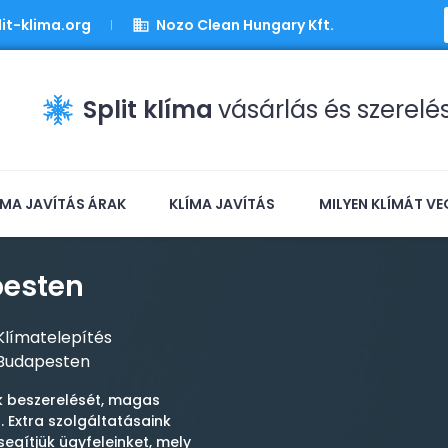
it-klima.org
Nozo Clean Hungary Kft.
Split klíma
vásárlás és szerelé
ÍMA JAVÍTÁS ÁRAK
KLÍMA JAVÍTÁS
MILYEN KLÍMÁT VE
pesten
Klímatelepítés
Budapesten
k beszerelését, magas
. Extra szolgáltatásaink
segítjük ügyfeleinket, mely