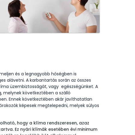
meljen és a legnagyobb hőségben is
s alávetni. A karbantartás során az összes
 klíma üzembiztosságát, vagy egészségünket. A
melynek következtében a szálló
n. Ennek következtében akár javíthatatlan
n kórokozók képesek megtelepedni, melyek súlyos
azolható, hogy a klíma rendszeresen, azaz
artva. Ez nyári klímák esetében évi minimum