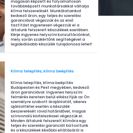
magasan képzett és folyamatosan
továbbképzett munkatársakkal vállalja
klíma felszerelését. Munkálatainkat
kedvező áron, egy teljes év szerelési
garanciával végezzük és az első
tisztítást ingyenesen végezzük el a
általunk felszerelt készülékek esetében.
Kérje ingyenes helyszíni konzultációnkat,
mely során szakértőnk segítségével a
legideálisabb készülék tulajdonosa lehet!
Klíma telepítés, klíma beépítés
Klíma telepítés, klíma beépítés
Budapesten és Pest megyében, kedvező
áron garanciával. Ingyenes helyszíni
felmérés keretein belül elkészítjük az Ön
személyre szabott árajánlatát, sikeres
ajánlattétel esetén a készülék
beszerelését rövid határidővel, magas
színvonalú kivitelezéssel végezzük el.
Minden általunk felszerelt klímára egy
teljes év szerelési garanciát biztosítunk
és a készülékek későbbi ellátásáról is