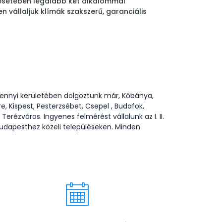
k esetében legalább két alkalommal
n vállaljuk klímák szakszerű, garanciális
mennyi kerületében dolgoztunk már, Kőbánya,
, Kispest, Pesterzsébet, Csepel , Budafok,
erézváros. Ingyenes felmérést vállalunk az I. II.
erint a Budapesthez közeli településeken. Minden