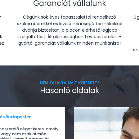
Garanciát vállalunk
y
Cégünk sok éves tapasztalattal rendelkező
Üg
n
szakemberekkel és kiváló minőségű termékekkel
kívánja biztosítani a piacon elérhető legjobb
k
szolgáltatást. Általánosságban 1 év beszerelési +
ez
gyártói garanciát vállalunk minden munkánkra!
sz
NEM TALÁLTA AMIT KERESETT?
Hasonló oldalak
tés Budapesten
maszerelő céget keres, amely
, vagy nem csak olcsón
adásul kiemelt garanciát