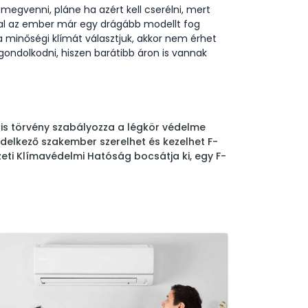
 megvenni, pláne ha azért kell cserélni, mert
al az ember már egy drágább modellt fog
a minőségi klímát választjuk, akkor nem érhet
ondolkodni, hiszen barátibb áron is vannak
s törvény szabályozza a légkör védelme
ndelkező szakember szerelhet és kezelhet F-
zeti Klímavédelmi Hatóság bocsátja ki, egy F-