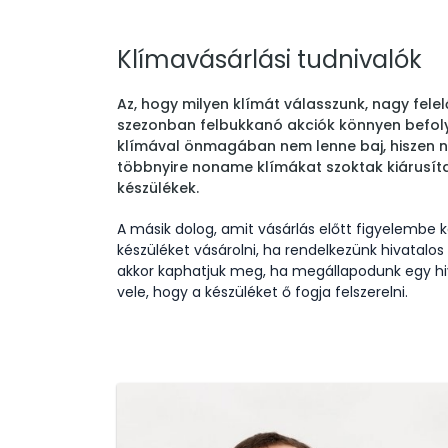
Klímavásárlási tudnivalók
Az, hogy milyen klímát válasszunk, nagy felel
szezonban felbukkanó akciók könnyen befoly
klímával önmagában nem lenne baj, hiszen n
többnyire noname klímákat szoktak kiárusít
készülékek.
A másik dolog, amit vásárlás előtt figyelembe
készüléket vásárolni, ha rendelkezünk hivatalos 
akkor kaphatjuk meg, ha megállapodunk egy hiv
vele, hogy a készüléket ő fogja felszerelni.