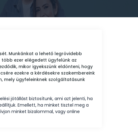
ését. Munkánkat a lehető legrövidebb
l több ezer elégedett ügyfelünk az
zdődik, mikor igyekszünk eldönteni, hogy
encsére ezekre a kérdésekre szakembereink
n, mely ügyfeleinknek szolgáltatásunk
lési jótállást biztosítunk, ami azt jelenti, ha
llítjuk. Emellett, ha minket tisztel meg a
 Hívjon minket bizalommal, vagy online