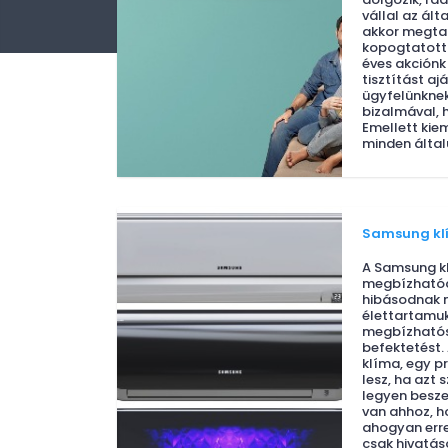
vállal az ál
akkor megtal
kopogtatott b
éves akciónk
tisztítást a
ügyfelünknek,
bizalmával, 
Emellett kie
minden által
Samsung kl
A Samsung k
megbízhatóa
hibásodnak 
élettartamu
megbízhatós
befektetést.
klíma, egy pr
lesz, ha azt 
legyen besze
van ahhoz, h
ahogyan erre
csak hivatás