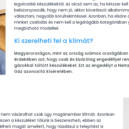
legolcsóbb készülékektől. Az olcsó sem az, ha kétszer kell
bebizonyosodik, hogy nem jó, akkor következő alkalomm
választani, nagyobb körültekintéssel. Azonban, ha elsőre 
minket csalódás és nem kell a legdrágább kategóriában g
megbízható modellek.
Ki szerelheti fel a klímát?
Magyarországon, mint az ország számos országában i
érdekében azt, hogy csak és kizárólag engedéllyel re
gázokkal töltött készülékeket. Ezt az engedélyt a Nem
Gáz azonosító kíséretében.
iért nem vásárolhat csak úgy magánember klímát. Azonban
szen a készüléket tőlünk is beszerezheti, ebben az
heti magát amellett, hogy ráadásul a telepítést is