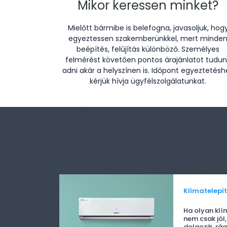
Mikor keressen minket?
Mielőtt bármibe is belefogna, javasoljuk, hog
egyeztessen szakemberünkkel, mert minde
beépítés, felújítás különböző. Személyes
felmérést követően pontos árajánlatot tudun
adni akár a helyszínen is. Időpont egyeztetésh
kérjük hívja ügyfélszolgálatunkat.
Klímatelepí
Ha olyan klí
nem csak jól
dolgozik, rá