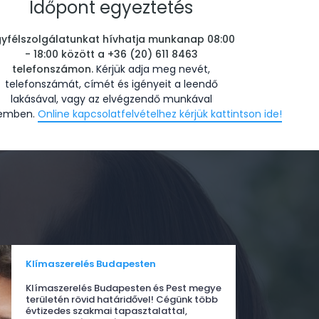
Időpont egyeztetés
yfélszolgálatunkat hívhatja munkanap 08:00
- 18:00 között a +36 (20) 611 8463
telefonszámon.
Kérjük adja meg nevét,
telefonszámát, címét és igényeit a leendő
lakásával, vagy az elvégzendő munkával
emben.
Online kapcsolatfelvételhez kérjük kattintson ide!
Klímaszerelés Budapesten
Klímaszerelés Budapesten és Pest megye
területén rövid határidővel! Cégünk több
évtizedes szakmai tapasztalattal,