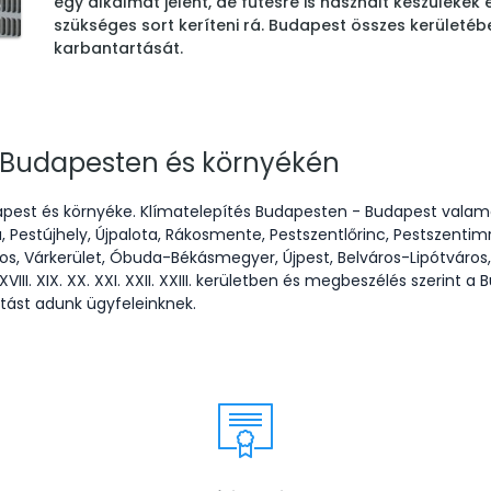
egy alkalmat jelent, de fűtésre is használt készüléke
szükséges sort keríteni rá. Budapest összes kerületébe
karbantartását.
 Budapesten és környékén
udapest és környéke. Klímatelepítés Budapesten - Budapest vala
 Pestújhely, Újpalota, Rákosmente, Pestszentlőrinc, Pestszentimre
s, Várkerület, Óbuda-Békásmegyer, Újpest, Belváros-Lipótváros, T
V. XVI. XVII. XVIII. XIX. XX. XXI. XXII. XXIII. kerületben és megbeszélés sz
ítást adunk ügyfeleinknek.