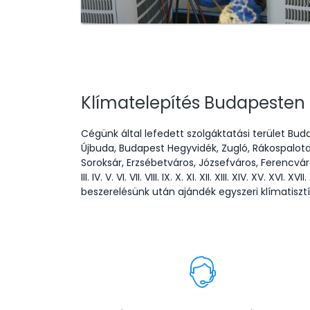
Klímatelepítés Budapesten
Cégünk által lefedett szolgáktatási terület B
Újbuda, Budapest Hegyvidék, Zugló, Rákospalota,
Soroksár, Erzsébetváros, Józsefváros, Ferencváro
III. IV. V. VI. VII. VIII. IX. X. XI. XII. XIII. XIV. X
beszerelésünk után ajándék egyszeri klímatiszt