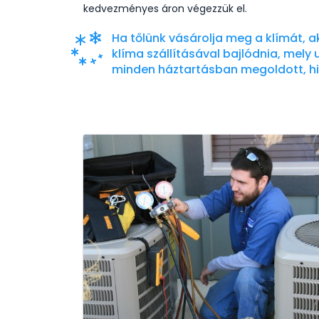
kedvezményes áron végezzük el.
Ha tőlünk vásárolja meg a klímát, ak
klíma szállításával bajlódnia, mely 
minden háztartásban megoldott, his