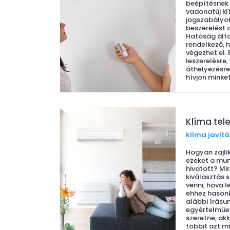
beépítésnek 
vadonatúj kl
jogszabályok
beszerelést 
Hatóság által
rendelkező, 
végezhet el.
leszerelésre
áthelyezésre 
hívjon minke
Klíma tel
klíma javítá
Hogyan zajlik
ezeket a mun
hivatott? Mir
kiválasztás 
venni, hova l
ehhez hasonl
alábbi írásu
egyértelműen
szeretne, akk
többit azt mi