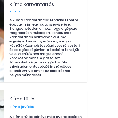
Klíma karbantartás
klíma
A klíma karbantartása rendkívül fontos,
éppúgy mint egy autó szervizelése.
Elengedhetetlen ahhoz, hogy a gépezet
megfelelően működjön. Rendszeres
karbantartás hiányában a klíma
egységei beszennyeződnek, mely a
készülék üzembiztosságát veszélyezteti,
és az egészségünket is kockára tehetjük
vele, a szűrőkben megtelepedő
kórokozók miatt. A gáztöltet
tömörítettségét, és a gáztartály
szivárgásmentességét is szükséges
ellenőrizni, valamint az alkatrészek
helyes működését.
Klíma fűtés
klíma javítás
A klíma fűtés pár éve még gyerekcipőben