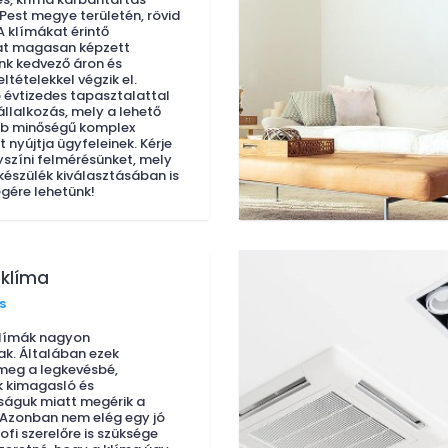
Pest megye területén, rövid
A klímákat érintő
t magasan képzett
nk kedvező áron és
eltételekkel végzik el.
évtizedes tapasztalattal
állalkozás, mely a lehető
b minőségű komplex
 nyújtja ügyfeleinek. Kérje
yszíni felmérésünket, mely
készülék kiválasztásában is
gére lehetünk!
klíma
s
límák nagyon
k. Általában ezek
meg a legkevésbé,
k kimagasló és
águk miatt megérik a
 Azonban nem elég egy jó
ofi szerelőre is szüksége