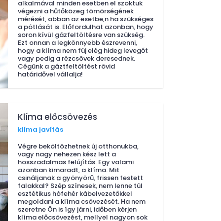
alkalmával minden esetben el szoktuk
végezni a hűtőközeg tömörségének
mérését, abban az esetbe,n ha szükséges
a pótlását is. Előfordulhat azonban, hogy
soron kívül gázfeltöltésre van szükség.
Ezt onnan a legkönnyebb észrevenni,
hogy a klíma nem fúj elég hideg levegőt
vagy pedig a rézcsövek deresednek.
Cégünk a gáztfeltöltést rövid
határidővel vállalja!
Klíma előcsövezés
klíma javítás
Végre beköltözhetnek új otthonukba,
vagy nagy nehezen kész lett a
hosszadalmas felújítás. Egy valami
azonban kimaradt, a klíma. Mit
csináljanak a gyönyörű, frissen festett
falakkal? Szép színesek, nem lenne túl
esztétikus hófehér kábelvezetőkkel
megoldani a klíma csövezését. Ha nem
szeretne Ön is így járni, időben kérjen
klíma előcsövezést, mellyel nagyon sok