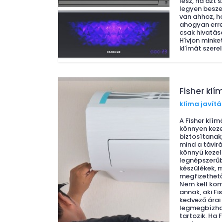
lesz, ha azt 
legyen besze
van ahhoz, h
ahogyan erre
csak hivatás
Hívjon mink
klímát szerel
Fisher klí
klíma javítá
A Fisher klí
könnyen keze
biztosítanak,
mind a távir
könnyű kezel
legnépszerű
készülékek, 
megfizethető
Nem kell ko
annak, aki Fi
kedvező árai 
legmegbízha
tartozik. Ha 