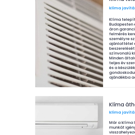
klíma javítá
Klíma telepí
Budapesten 
áron garanci
felmérés kere
személyre sz
ajánlattétel
beszerelését
színvonalú ki
Minden által
teljes év sze
és a készülék
gondoskodunk
ajándékba ad
Klíma áth
klíma javítá
Már a klíma l
munkát igény
visszahelyez