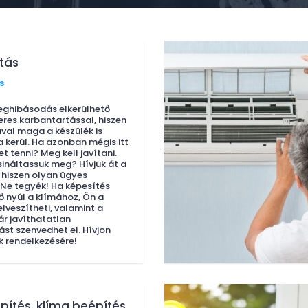
ítás
s
eghibásodás elkerülhető
eres karbantartással, hiszen
val maga a készülék is
a kerül. Ha azonban mégis itt
et tenni? Meg kell javítani.
sináltassuk meg? Hívjuk át a
hiszen olyan ügyes
Ne tegyék! Ha képesítés
lő nyúl a klímához, Ön a
elveszítheti, valamint a
ár javíthatatlan
t szenvedhet el. Hívjon
k rendelkezésére!
epítés, klíma beépítés