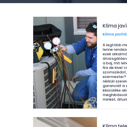
Klíma jav
klíma javítá
A legtöbb m
lenne rendsz
ezek alkalmá
átvizsgálásr
a baj, mit leh
Na de kivel c
szomszédot, 
ezermester? 
nélküli szere
garanciát is 
készüléke ak
meghibásodás
minket, állun
Klíma tel