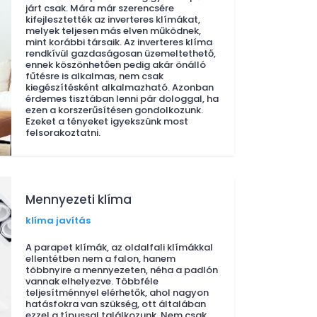
járt csak. Mára már szerencsére
kifejlesztették az inverteres klímákat,
melyek teljesen más elven működnek,
mint korábbi társaik. Az inverteres klíma
rendkívül gazdaságosan üzemeltethető,
ennek köszönhetően pedig akár önálló
fűtésre is alkalmas, nem csak
kiegészítésként alkalmazható. Azonban
érdemes tisztában lenni pár dologgal, ha
ezen a korszerűsítésen gondolkozunk.
Ezeket a tényeket igyekszünk most
felsorakoztatni.
Mennyezeti klíma
klíma javítás
A parapet klímák, az oldalfali klímákkal
ellentétben nem a falon, hanem
többnyire a mennyezeten, néha a padlón
vannak elhelyezve. Többféle
teljesítménnyel elérhetők, ahol nagyon
hatásfokra van szükség, ott általában
ezzel a típussal találkozunk. Nem csak