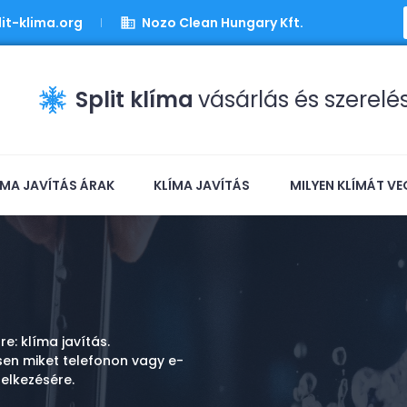
it-klima.org
Nozo Clean Hungary Kft.
Split klíma
vásárlás és szerelé
ÍMA JAVÍTÁS ÁRAK
KLÍMA JAVÍTÁS
MILYEN KLÍMÁT VE
e: klíma javítás.
sen miket telefonon vagy e-
elkezésére.