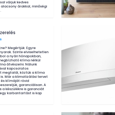
sal várjuk kedves
, alacsony árakkal, minőségi
.
zerelés
s
tne? Megértjük. Egyre
yarak. Szinte elviselhetetlen
bol a nyári hónapokban,
megbízható klíma nélkül
lna átvészelni. Nálunk
ával kapcsolatos
t megtalál, köztük a klíma
is. Már a klimatizálási tervet
, és klímáját rövid
eszereljük, garanciálisan. A
 a készülékre is garanciát
 egy karbantartást is kap