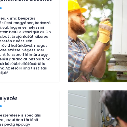
s
tés, klíma beépítés
és Pest megyében, kedvező
ával. Ingyenes helyszíni
tein belül elkészítjük az Ön
abott árajánlatát, sikeres
 esetén a készülék
 rövid határidővel, magas
vitelezéssel végezzük el.
unk felszerelt klímára egy
relési garanciát biztosítunk
ek későbbi ellátásáról is
. Az első klíma tisztítás
juk!
elyezés
s
eszerelése is speciális
el, az utána történő
és pedig éppúgy