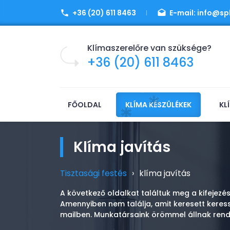
+36 (20) 611 8463
E-mail:
info@spl
Klímaszerelőre van szüksége?
+36 (20) 611 8463
FŐOLDAL
KLÍMA KÉSZÜLÉKEK
KL
klíma javítás
Tisztasági festés
›
klíma javítás
A következő oldalkat találtuk meg a kifejezésr
Amennyiben nem találja, amit keresett keres
mailben. Munkatársaink örömmel állnak rend