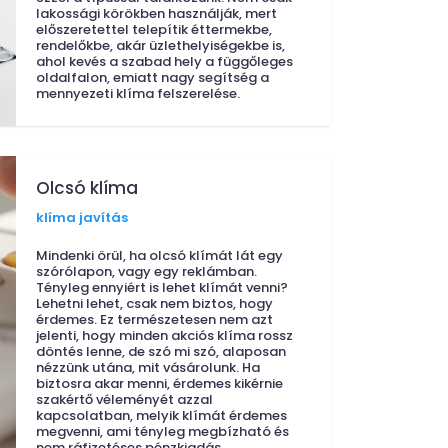
lakossági körökben használják, mert
előszeretettel telepítik éttermekbe,
rendelőkbe, akár üzlethelyiségekbe is,
ahol kevés a szabad hely a függőleges
oldalfalon, emiatt nagy segítség a
mennyezeti klíma felszerelése.
Olcsó klíma
klíma javítás
Mindenki örül, ha olcsó klímát lát egy
szórólapon, vagy egy reklámban.
Tényleg ennyiért is lehet klímát venni?
Lehetni lehet, csak nem biztos, hogy
érdemes. Ez természetesen nem azt
jelenti, hogy minden akciós klíma rossz
döntés lenne, de szó mi szó, alaposan
nézzünk utána, mit vásárolunk. Ha
biztosra akar menni, érdemes kikérnie
szakértő véleményét azzal
kapcsolatban, melyik klímát érdemes
megvenni, ami tényleg megbízható és
nem ráfizetéses pénzkiadás.