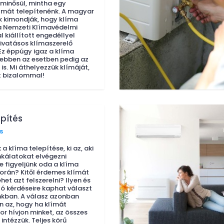
minősül, mintha egy
ímát telepítenénk. A magyar
 kimondják, hogy klíma
a Nemzeti Klímavédelmi
 kiállított engedéllyel
hivatásos klímaszerelő
 Ez éppúgy igaz a klíma
, ebben az esetben pedig az
is. Mi áthelyezzük klímáját,
t bizalommal!
epítés
s
 a klíma telepítése, ki az, aki
kálatokat elvégezni
e figyeljünk oda a klíma
során? Kitől érdemes klímát
ehet azt felszerelni? Ilyen és
ó kérdéseire kaphat választ
nkban. A válasz azonban
 az, hogy ha klímát
or hívjon minket, az összes
 intézzük. Teljes körű