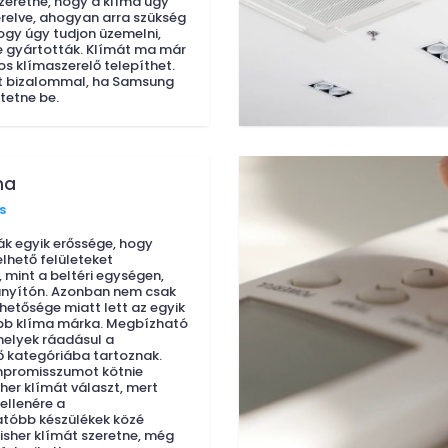
szeretné, hogy a klíma úgy
relve, ahogyan arra szükség
ogy úgy tudjon üzemelni,
 gyártották. Klímát ma már
os klímaszerelő telepíthet.
et bizalommal, ha Samsung
tetne be.
ma
s
mák egyik erőssége, hogy
lhető felületeket
 mint a beltéri egységen,
ányítón. Azonban nem csak
hetősége miatt lett az egyik
bb klíma márka. Megbízható
melyek ráadásul a
 kategóriába tartoznak.
mpromisszumot kötnie
sher klímát választ, mert
ellenére a
tóbb készülékek közé
Fisher klímát szeretne, még