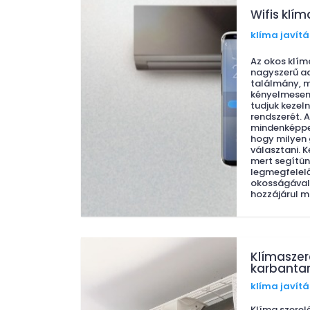
Wifis klím
klíma javítá
Az okos klím
nagyszerű a
találmány, me
kényelmesen
tudjuk kezel
rendszerét. 
mindenképpe
hogy milyen
választani. 
mert segítün
legmegfelelő
okosságával
hozzájárul m
Klímaszer
karbanta
klíma javítá
Klíma szerel