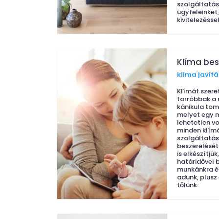
szolgáltatás
ügyfeleinket
kivitelezéssel
Klíma bes
klíma javítá
Klímát szere
forróbbak a n
kánikula tom
melyet egy 
lehetetlen vo
minden klím
szolgáltatás
beszerelését 
is elkészítjük
határidővel b
munkánkra és
adunk, plusz
tőlünk.