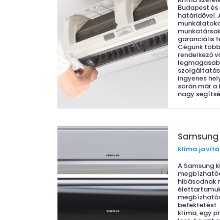
Budapest és 
határidővel. 
munkálatoka
munkatársai
garanciális f
Cégünk több 
rendelkező v
legmagasab
szolgáltatást
ingyenes hel
során már a 
nagy segítsé
Samsung 
klíma javítá
A Samsung k
megbízhatóa
hibásodnak 
élettartamu
megbízhatós
befektetést.
klíma, egy pr