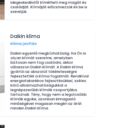
idegeskedéstől kímélheti meg magát és
családját. Klímáját előcsövezzük és be is
szereljük.
Daikin klíma
klíma javítás
Daikin egyenlő megbízhatóság. Ha Ön is
olyan klímát szeretne, amelyben
biztosan nem fog csalódni, akkor
válasszon Daikin klímát. A Daikin klíma
gyártói az abszolút tökéletességre
fejlesztették a klíma fogalmát. Rendkívül
energiatakarékos fejlesztésükkel, széles
körű alkalmazhatóságukkal a
legnépszerűbb klímák csoportjába
tartoznak. Tény, hogy nem a legolcsóbb
klímák egyike, azonban kimagasló
minőségével magasan megéri az árát
minden Daikin klíma.