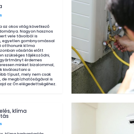
a
s
a az okos világ következő
dománya. Nagyon hasznos
rt vele távolból is
, egyetlen gombnyomással
ni otthonunk klíma
Azonban vásárlás előtt
n szükséges tájékozódni,
 gyártmányt érdemes
Keressen minket bizalommal,
k kiválasztani a
bb típust, mely nem csak
, de megbízhatóságával is
ajd az Ön elégedettségéhez.
elés, klíma
rtás
s
és, klíma karbantartás