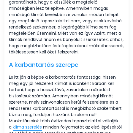
garantálható, hogy a készülék a megfelelő
minőségben lesz telepítve. Amennyiben magas
minőségű klímát kevésbé színvonalas módon telepít
egy megfelelő tapasztalattal nem, vagy csak kevésbé
rendelkező szakember, a legdrágább klíma sem fog
megfelelően üzemelni. Miért van ez így? Azért, mert a
klímák rendkívül finom és bonyolult szerkezetek, ahhoz,
hogy megbízhatóan és kifogástalanul működhessenek,
tökélesetesen kell őket felszerelni.
A karbantartás szerepe
És itt jön a képbe a karbantartás fontossága, hiszen
még egy jól felszerelt klímát is időnként karban kell
tartani, hogy a hosszútávú, zavartalan működést
biztosítsuk számára. Amennyiben minőségi klímát
szeretne, mely színvonalasan kerül felszerelésre és a
rendszeres karbantartással is megbízható szakembert
bízna meg, forduljon hozzánk bizalommal!
Munkatársaink több évtizedes tapasztalattal vállalják
a
klíma szerelés
minden folyamatát az első lépésektől