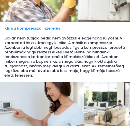
Klíma kompresszor szerelés
Sokan nem tudják, pedig nem győzzük eléggé hangsúlyozni. A
karbantartás a klíma egyik lelke. A másik a kompresszor.
Azonban a legtöbb meghibásodás, így a kompresszor eredetű
problémák nagy része is elkerülhető lenne, ha mindenki
rendszeresen karbantartaná a klímakészülékeket. Azonban
mikor megvan a baj, nem az a megoldás, hogy kioktatjuk a
tulajdonost, inkább megjavítjuk a készüléket. Aki remélhetőleg
legközelebb már óvatosabb lesz majd, hogy klímája hosszú
életű lehessen.