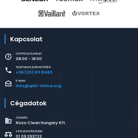
Kapcsolat
ÜGYFÉLSZOLGÁLAT
08:00 - 18:00
TELEFONOS ELÉRHETŐSÉG
+36 (20) 611 8463
E-MAIL
info@split-klima.org
Cégadatok
CÉGNÉV
Nozo Clean Hungary Kft.
CÉGJEGYZÉKSZÁM
01 09 293722