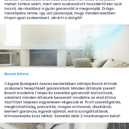
mehet tönkre azért, mert nem szakavatott hozzáértő kéz nyúl
hozzá, de ráadásul a gyári garanciát is megvonják. Drága
tanulópénz lenne, így azt javasoljuk, hogy minden esetben
hívjon igazi szakembert, aki érti a dolgát!
Bosch klíma
Cégünk Budapest összes kerületében vállalja Bosch klímák
szakszerű telepítését garanciával. Minden általunk szerelt
Bosch modellre 1 teljes év szerelési garanciát biztosítunk,
valamint minden általunk beszerelt modellre az első klíma
tisztítást teljesen ingyenesen végezzük el. Profi szerelőgárda,
megbízhatóság, precizitás, magas színvonal, diszkréció,
kiemelt garancia, egyedi ajánlat, extra szolgáltatások,
klímaszerelés kosz nélkül. Szerelés akár 2 munkanapon belül!