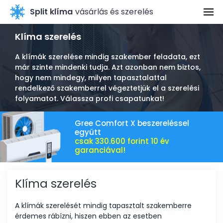
Főoldal
Split klíma
vásárlás és szerelés
Klíma készülékek
Klíma szerelés
A klímák szerelése mindig szakember feladata, ezt
Klíma javítás árak
már szinte mindenki tudja. Azt azonban nem biztos,
hogy nem mindegy, milyen tapasztalattal
Klíma javítás
rendelkező szakemberrel végeztetjük el a szerelési
folyamatot. Válassza profi csapatunkat!
Milyen klímát vegyek?
Gree Comfort X beszereléssel
Ajánlatkérés
együtt
csak 330.600 forint 10 év
garanciával!
Kapcsolat
Klíma szerelés
A klímák szerelését mindig tapasztalt szakemberre
érdemes rábízni, hiszen ebben az esetben