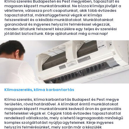
Klíma szerelés Budapesten és Pest megyében, tapasztalt és
magasan képzett munkatársakkal. Ne bízza klímája jövőjét a
véletlenre, válassza profi csapatunkat, akik több évtizedes
tapasztalattal, márkafüggetlenül végzik el klímája
felszerelését és a későbbi munkálatokat. Munkálatainkat
garanciával és ingyenes helyszíni felméréssel végezzük,
minden általunk felszerelt készülékre egy teljes év szerelési
jótállást biztosítunk. Kérje ajálatunkat még a mai nap!
Klímaszerelés, klíma karbantartás
Klíma szerelés, klíma karbantartás Budapest és Pest megye
területén, rövid határidővel. A klímákat érintő munkálatokat
magasan képzett munkatársaink kedvező áron és garanciális
feltételekkel végzik el. Cégünk több évtizedes tapasztalattal
rendelkező vállalkozás, mely a lehető legmagasabb minőségű
komplex szolgáltatást nyújtja ügyfeleinek. Kérje ingyenes
helyszíni felmérésünket, mely során már a készülék