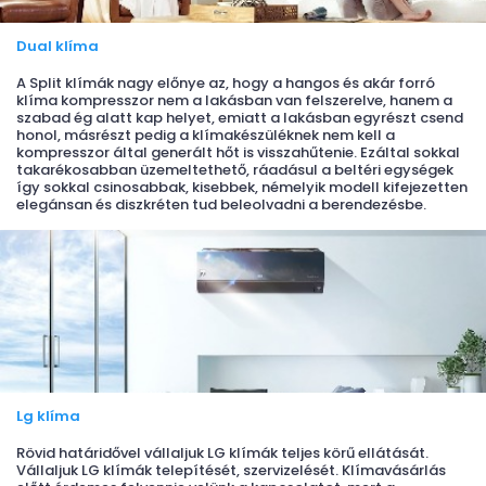
Dual klíma
A Split klímák nagy előnye az, hogy a hangos és akár forró
klíma kompresszor nem a lakásban van felszerelve, hanem a
szabad ég alatt kap helyet, emiatt a lakásban egyrészt csend
honol, másrészt pedig a klímakészüléknek nem kell a
kompresszor által generált hőt is visszahűtenie. Ezáltal sokkal
takarékosabban üzemeltethető, ráadásul a beltéri egységek
így sokkal csinosabbak, kisebbek, némelyik modell kifejezetten
elegánsan és diszkréten tud beleolvadni a berendezésbe.
Lg klíma
Rövid határidővel vállaljuk LG klímák teljes körű ellátását.
Vállaljuk LG klímák telepítését, szervizelését. Klímavásárlás