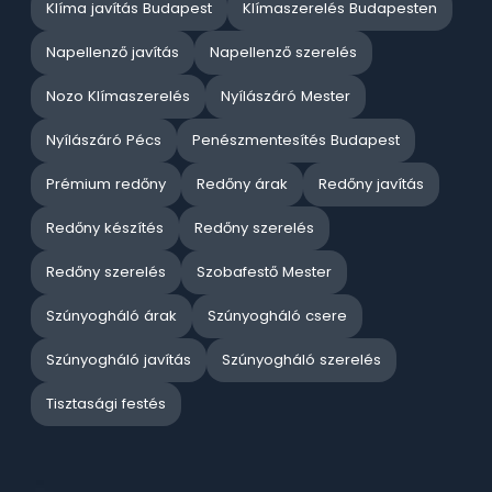
Klíma javítás Budapest
Klímaszerelés Budapesten
Napellenző javítás
Napellenző szerelés
Nozo Klímaszerelés
Nyílászáró Mester
Nyílászáró Pécs
Penészmentesítés Budapest
Prémium redőny
Redőny árak
Redőny javítás
Redőny készítés
Redőny szerelés
Redőny szerelés
Szobafestő Mester
Szúnyogháló árak
Szúnyogháló csere
Szúnyogháló javítás
Szúnyogháló szerelés
Tisztasági festés