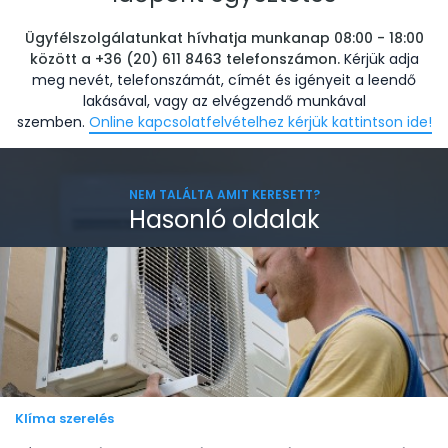
Ügyfélszolgálatunkat hívhatja munkanap 08:00 - 18:00
között a +36 (20) 611 8463 telefonszámon.
Kérjük adja
meg nevét, telefonszámát, címét és igényeit a leendő
lakásával, vagy az elvégzendő munkával
szemben.
Online kapcsolatfelvételhez kérjük kattintson ide!
NEM TALÁLTA AMIT KERESETT?
Hasonló oldalak
Klíma szerelés