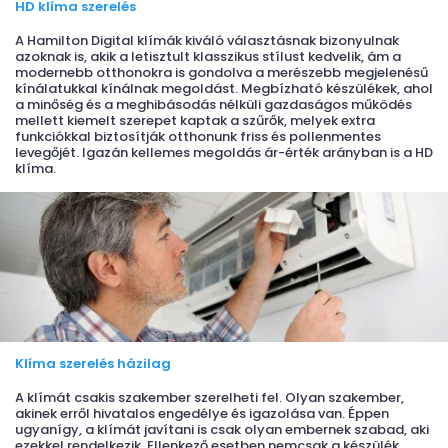
HD klíma szerelés
A Hamilton Digital klímák kiváló választásnak bizonyulnak
azoknak is, akik a letisztult klasszikus stílust kedvelik, ám a
modernebb otthonokra is gondolva a merészebb megjelenésű
kínálatukkal kínálnak megoldást. Megbízható készülékek, ahol
a minőség és a meghibásodás nélküli gazdaságos működés
mellett kiemelt szerepet kaptak a szűrők, melyek extra
funkciókkal biztosítják otthonunk friss és pollenmentes
levegőjét. Igazán kellemes megoldás ár-érték arányban is a HD
klíma.
Klíma szerelés házilag
A klímát csakis szakember szerelheti fel. Olyan szakember,
akinek erről hivatalos engedélye és igazolása van. Éppen
ugyanígy, a klímát javítani is csak olyan embernek szabad, aki
ezekkel rendelkezik. Ellenkező esetben nemcsak a készülék