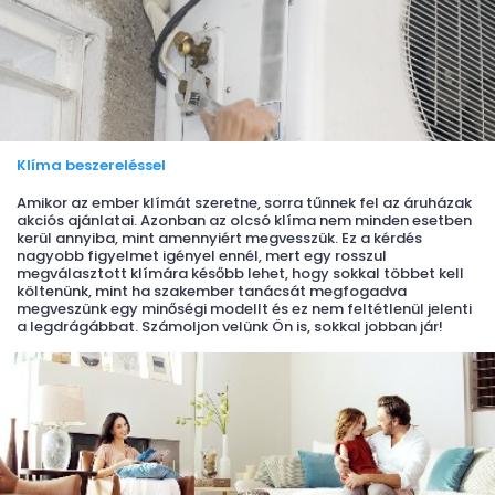
Klíma beszereléssel
Amikor az ember klímát szeretne, sorra tűnnek fel az áruházak
akciós ajánlatai. Azonban az olcsó klíma nem minden esetben
kerül annyiba, mint amennyiért megvesszük. Ez a kérdés
nagyobb figyelmet igényel ennél, mert egy rosszul
megválasztott klímára később lehet, hogy sokkal többet kell
költenünk, mint ha szakember tanácsát megfogadva
megveszünk egy minőségi modellt és ez nem feltétlenül jelenti
a legdrágábbat. Számoljon velünk Ön is, sokkal jobban jár!