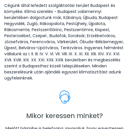
Cégünk által lefedett szolgáktatási terület Budapest és
környéke. Klíma szerelés - Budapest valamennyi
kerületében dolgoztunk már, Kőbánya, Újbuda, Budapest
Hegyvidék, Zugló, Rákospalota, Pestújhely, Újpalota,
Rákosmente, Pestszentlőrinc, Pestszentimre, Kispest,
Pesterzsébet, Csepel , Budafok, Soroksár, Erzsébetváros,
Józsefváros, Ferencváros, Várkerület, Óbuda-Békásmegyer,
Újpest, Belváros-Lipótváros, Terézváros. Ingyenes felmérést
vállalunk az I. II. III. IV. V. VI. VII. VIII. IX. X. XI. XII. XIII. XIV. XV. XVI.
XVII. XVIII. XIX. XX. XXI. XXII. XXIII. kerületben és megbeszélés
szerint a Budapesthez közeli településeken. Minden
beszerelésünk után ajándék egyszeri klímatisztítást adunk
ügyfeleinknek.
Mikor keressen minket?
Mielőtt bármibe is belefogna, javasoljuk, hogy egyeztessen