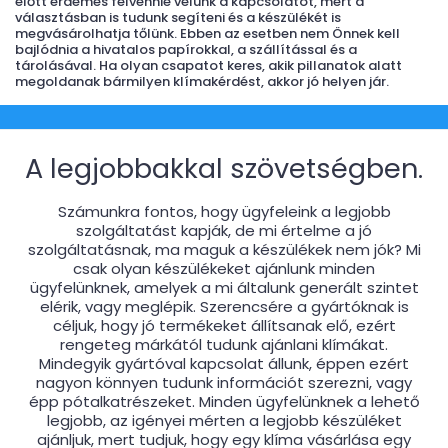
előtt érdemes felvennie velünk a kapcsolatot, mert a
választásban is tudunk segíteni és a készülékét is
megvásárolhatja tőlünk. Ebben az esetben nem Önnek kell
bajlódnia a hivatalos papírokkal, a szállítással és a
tárolásával. Ha olyan csapatot keres, akik pillanatok alatt
megoldanak bármilyen klímakérdést, akkor jó helyen jár.
A legjobbakkal szövetségben.
Számunkra fontos, hogy ügyfeleink a legjobb
szolgáltatást kapják, de mi értelme a jó
szolgáltatásnak, ma maguk a készülékek nem jók? Mi
csak olyan készülékeket ajánlunk minden
ügyfelünknek, amelyek a mi általunk generált szintet
elérik, vagy meglépik. Szerencsére a gyártóknak is
céljuk, hogy jó termékeket állítsanak elő, ezért
rengeteg márkától tudunk ajánlani klímákat.
Mindegyik gyártóval kapcsolat állunk, éppen ezért
nagyon könnyen tudunk információt szerezni, vagy
épp pótalkatrészeket. Minden ügyfelünknek a lehető
legjobb, az igényei mérten a legjobb készüléket
ajánljuk, mert tudjuk, hogy egy klíma vásárlása egy